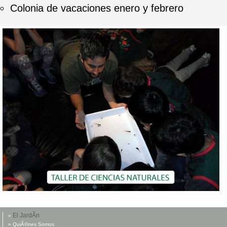
Colonia de vacaciones enero y febrero
El JardÃ­n
»
» QuiÃ©nes Somos