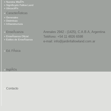
» Nuestra MisiÃ³n
» Significado Fallow Land
» UbicaciÃ³n
CaracterÃ­sticas
»
» Generales
» Distintivas
» Infraestructura
Arenales 2942 - (1425), C.A.B.A, Argentina
EnseÃ±anza
»
Teléfono: +54 11 4826 6598
» EnseÃ±anza Oficial
» Estilos de EnseÃ±anza
e-mail: info@jardinfallowland.com.ar
Ed. FÃ­sica
»
InglÃ©s
»
Contacto
»