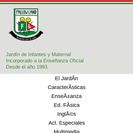
Jardín de Infantes y Maternal
Incorporado a la Enseñanza Oficial
Desde el año 1993.
El JardÃ­n
CaracterÃ­sticas
EnseÃ±anza
Ed. FÃ­sica
InglÃ©s
Act. Especiales
Multimedia